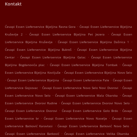
Kontakt
.
Ćevapi Essen Lieferservice Bijeljina Ravna Gora
Ćevapi Essen Lieferservice Bijeljina
.
.
Kruševlje 2
Ćevapi Essen Lieferservice Bijeljina Pet Jezera
Ćevapi Essen
.
.
Lieferservice Bijeljina Kruševlje
Ćevapi Essen Lieferservice Bijeljina Dašnica 1
.
Ćevapi Essen Lieferservice Bijeljina Bukreš
Ćevapi Essen Lieferservice Bijeljina
.
.
Centar
Ćevapi Essen Lieferservice Bijeljina Galac
Ćevapi Essen Lieferservice
.
.
Bijeljina Bogdanovića plac
Ćevapi Essen Lieferservice Bijeljina Tombak
Ćevapi
.
Essen Lieferservice Bijeljina Koviljuše
Ćevapi Essen Lieferservice Bijeljina Novo Selo
.
.
.
Ćevapi Essen Lieferservice Bijeljina
Ćevapi Essen Lieferservice Pale
Ćevapi Essen
.
.
Lieferservice Gojsovac
Ćevapi Essen Lieferservice Novo Selo Novi Dvorovi
Ćevapi
.
.
Essen Lieferservice Novo Selo
Ćevapi Essen Lieferservice Mala Obarska
Ćevapi
.
.
Essen Lieferservice Dvorovi Rudine
Ćevapi Essen Lieferservice Dvorovi Novo Selo
.
.
Ćevapi Essen Lieferservice Dvorovi
Ćevapi Essen Lieferservice Golo Brdo
Ćevapi
.
.
Essen Lieferservice br
Ćevapi Essen Lieferservice Novo Naselje
Ćevapi Essen
.
.
Lieferservice Batković Karavlasi
Ćevapi Essen Lieferservice Batković Novo Selo
.
.
Ćevapi Essen Lieferservice Batković
Ćevapi Essen Lieferservice Velika Obarska