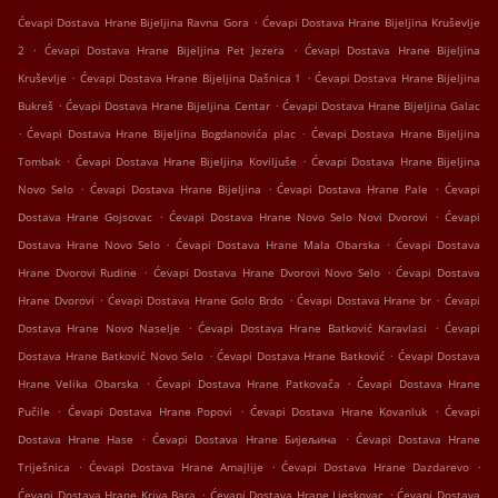
.
Ćevapi Dostava Hrane Bijeljina Ravna Gora
Ćevapi Dostava Hrane Bijeljina Kruševlje
.
.
2
Ćevapi Dostava Hrane Bijeljina Pet Jezera
Ćevapi Dostava Hrane Bijeljina
.
.
Kruševlje
Ćevapi Dostava Hrane Bijeljina Dašnica 1
Ćevapi Dostava Hrane Bijeljina
.
.
Bukreš
Ćevapi Dostava Hrane Bijeljina Centar
Ćevapi Dostava Hrane Bijeljina Galac
.
.
Ćevapi Dostava Hrane Bijeljina Bogdanovića plac
Ćevapi Dostava Hrane Bijeljina
.
.
Tombak
Ćevapi Dostava Hrane Bijeljina Koviljuše
Ćevapi Dostava Hrane Bijeljina
.
.
.
Novo Selo
Ćevapi Dostava Hrane Bijeljina
Ćevapi Dostava Hrane Pale
Ćevapi
.
.
Dostava Hrane Gojsovac
Ćevapi Dostava Hrane Novo Selo Novi Dvorovi
Ćevapi
.
.
Dostava Hrane Novo Selo
Ćevapi Dostava Hrane Mala Obarska
Ćevapi Dostava
.
.
Hrane Dvorovi Rudine
Ćevapi Dostava Hrane Dvorovi Novo Selo
Ćevapi Dostava
.
.
.
Hrane Dvorovi
Ćevapi Dostava Hrane Golo Brdo
Ćevapi Dostava Hrane br
Ćevapi
.
.
Dostava Hrane Novo Naselje
Ćevapi Dostava Hrane Batković Karavlasi
Ćevapi
.
.
Dostava Hrane Batković Novo Selo
Ćevapi Dostava Hrane Batković
Ćevapi Dostava
.
.
Hrane Velika Obarska
Ćevapi Dostava Hrane Patkovača
Ćevapi Dostava Hrane
.
.
.
Pučile
Ćevapi Dostava Hrane Popovi
Ćevapi Dostava Hrane Kovanluk
Ćevapi
.
.
Dostava Hrane Hase
Ćevapi Dostava Hrane Бијељина
Ćevapi Dostava Hrane
.
.
.
Triješnica
Ćevapi Dostava Hrane Amajlije
Ćevapi Dostava Hrane Dazdarevo
.
.
Ćevapi Dostava Hrane Kriva Bara
Ćevapi Dostava Hrane Ljeskovac
Ćevapi Dostava