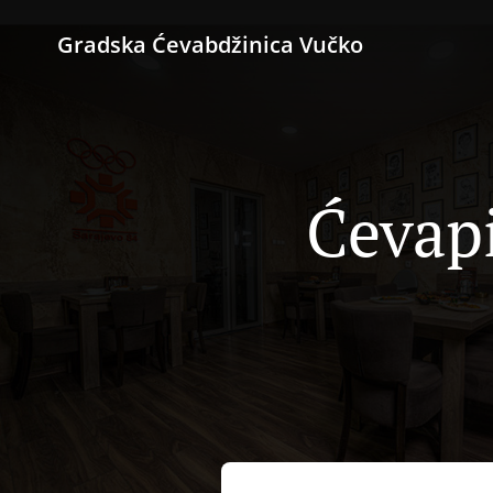
Gradska Ćevabdžinica Vučko
Ćevapi