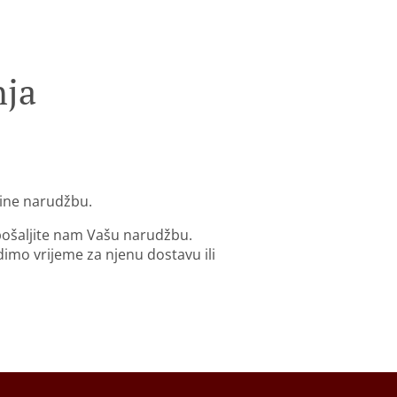
nja
line narudžbu.
 pošaljite nam Vašu narudžbu.
mo vrijeme za njenu dostavu ili