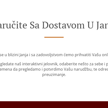
ručite Sa Dostavom U Ja
se u blizini Janja i sa zadovoljstvom ćemo prihvatiti Vašu on
gledate naš interaktivni jelovnik, odaberite nešto za sebe i
mena da pregledamo i potvrdimo Vašu narudžbu, te odredi
preuzimanje.