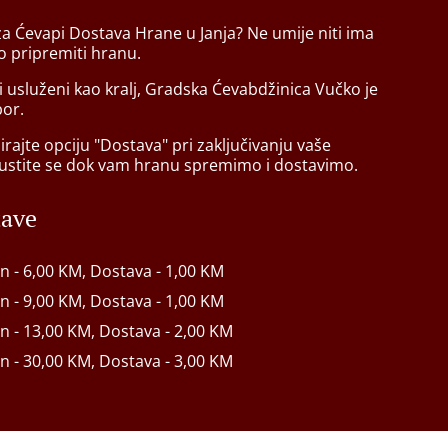
za Ćevapi Dostava Hrane u Janja? Ne umije niti ima
 pripremiti hranu.
ti usluženi kao kralj, Gradska Ćevabdžinica Vučko je
bor.
rajte opciju "Dostava" pri zaključivanju vaše
ustite se dok vam hranu spremimo i dostavimo.
tave
in - 6,00 KM, Dostava - 1,00 KM
in - 9,00 KM, Dostava - 1,00 KM
in - 13,00 KM, Dostava - 2,00 KM
in - 30,00 KM, Dostava - 3,00 KM