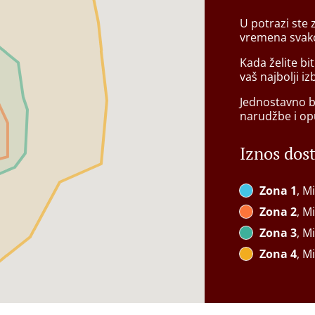
U potrazi ste 
vremena svako
Kada želite bi
vaš najbolji iz
Jednostavno bi
narudžbe i op
Iznos dos
Zona 1
, M
Zona 2
, M
Zona 3
, M
Zona 4
, M