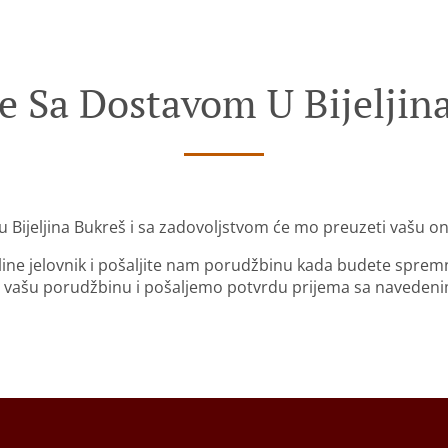
e Sa Dostavom U Bijeljin
u Bijeljina Bukreš i sa zadovoljstvom će mo preuzeti vašu o
nline jelovnik i pošaljite nam porudžbinu kada budete sprem
 vašu porudžbinu i pošaljemo potvrdu prijema sa naveden