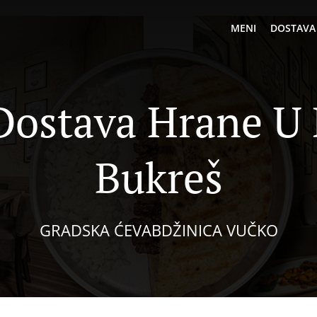
MENI
DOSTAVA
Dostava Hrane U B
Bukreš
GRADSKA ĆEVABDŽINICA VUČKO