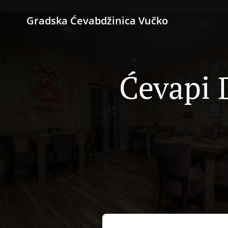
Gradska Ćevabdžinica Vučko
Ćevapi 