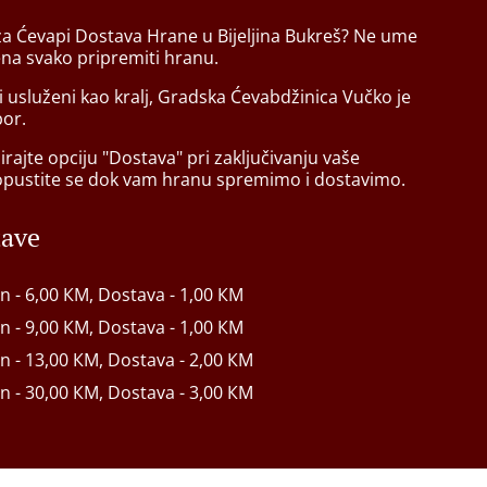
 za Ćevapi Dostava Hrane u Bijeljina Bukreš? Ne ume
ena svako pripremiti hranu.
ti usluženi kao kralj, Gradska Ćevabdžinica Vučko je
bor.
rajte opciju "Dostava" pri zaključivanju vaše
opustite se dok vam hranu spremimo i dostavimo.
tave
in - 6,00 КМ, Dostava - 1,00 КМ
in - 9,00 КМ, Dostava - 1,00 КМ
in - 13,00 КМ, Dostava - 2,00 КМ
in - 30,00 КМ, Dostava - 3,00 КМ