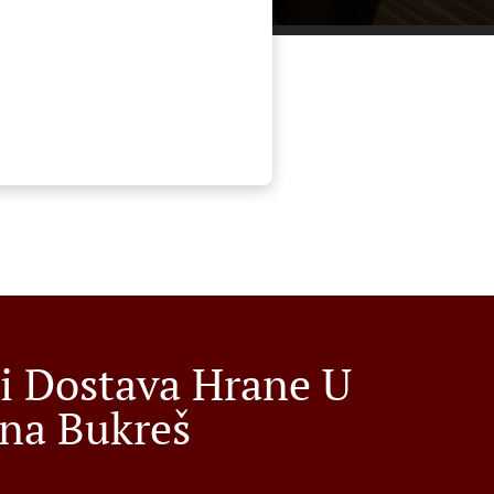
i Dostava Hrane U
ina Bukreš