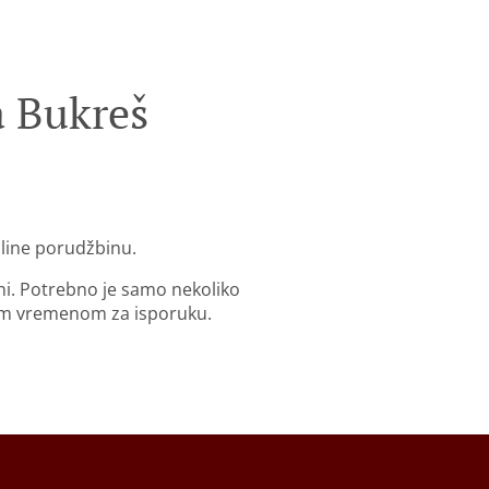
a Bukreš
nline porudžbinu.
ni. Potrebno je samo nekoliko
im vremenom za isporuku.