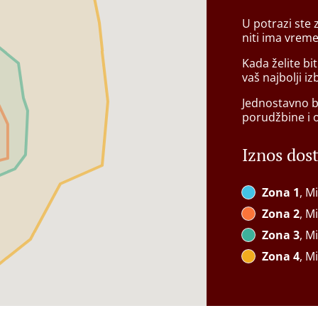
U potrazi ste
niti ima vrem
Kada želite bi
vaš najbolji iz
Jednostavno bi
porudžbine i 
Iznos dos
Zona 1
, M
Zona 2
, M
Zona 3
, M
Zona 4
, M