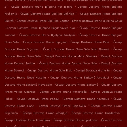
.
.
2
Ćevapi Dostava Hrane Bijeljina Pet Jezera
Ćevapi Dostava Hrane Bijeljina
.
.
Kruševlje
Ćevapi Dostava Hrane Bijeljina Dašnica 1
Ćevapi Dostava Hrane Bijeljina
.
.
Bukreš
Ćevapi Dostava Hrane Bijeljina Centar
Ćevapi Dostava Hrane Bijeljina Galac
.
.
Ćevapi Dostava Hrane Bijeljina Bogdanovića plac
Ćevapi Dostava Hrane Bijeljina
.
.
Tombak
Ćevapi Dostava Hrane Bijeljina Koviljuše
Ćevapi Dostava Hrane Bijeljina
.
.
.
Novo Selo
Ćevapi Dostava Hrane Bijeljina
Ćevapi Dostava Hrane Pale
Ćevapi
.
.
Dostava Hrane Gojsovac
Ćevapi Dostava Hrane Novo Selo Novi Dvorovi
Ćevapi
.
.
Dostava Hrane Novo Selo
Ćevapi Dostava Hrane Mala Obarska
Ćevapi Dostava
.
.
Hrane Dvorovi Rudine
Ćevapi Dostava Hrane Dvorovi Novo Selo
Ćevapi Dostava
.
.
.
Hrane Dvorovi
Ćevapi Dostava Hrane Golo Brdo
Ćevapi Dostava Hrane br
Ćevapi
.
.
Dostava Hrane Novo Naselje
Ćevapi Dostava Hrane Batković Karavlasi
Ćevapi
.
.
Dostava Hrane Batković Novo Selo
Ćevapi Dostava Hrane Batković
Ćevapi Dostava
.
.
Hrane Velika Obarska
Ćevapi Dostava Hrane Patkovača
Ćevapi Dostava Hrane
.
.
.
Pučile
Ćevapi Dostava Hrane Popovi
Ćevapi Dostava Hrane Kovanluk
Ćevapi
.
.
Dostava Hrane Hase
Ćevapi Dostava Hrane Бијељина
Ćevapi Dostava Hrane
.
.
.
Triješnica
Ćevapi Dostava Hrane Amajlije
Ćevapi Dostava Hrane Dazdarevo
.
.
Ćevapi Dostava Hrane Kriva Bara
Ćevapi Dostava Hrane Ljeskovac
Ćevapi Dostava
.
.
.