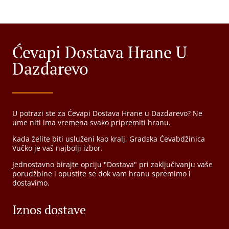
Ćevapi Dostava Hrane U
Dazdarevo
U potrazi ste za Ćevapi Dostava Hrane u Dazdarevo? Ne
ume niti ima vremena svako pripremiti hranu.
Kada želite biti usluženi kao kralj, Gradska Ćevabdžinica
Vučko je vaš najbolji izbor.
Jednostavno birajte opciju "Dostava" pri zaključivanju vaše
porudžbine i opustite se dok vam hranu spremimo i
dostavimo.
Iznos dostave