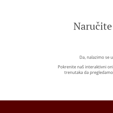
Naručite
Da, nalazimo se u
Pokrenite naš interaktivni o
trenutaka da pregledamo