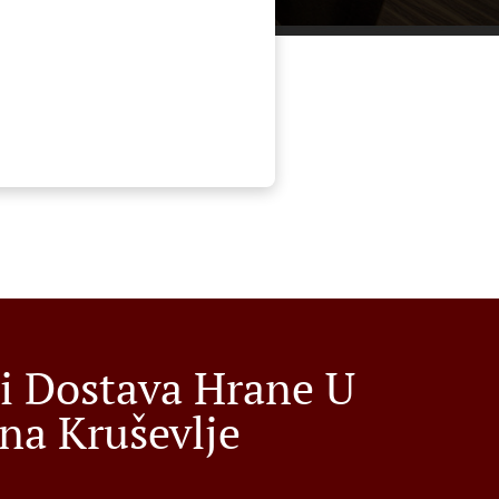
i Dostava Hrane U
ina Kruševlje