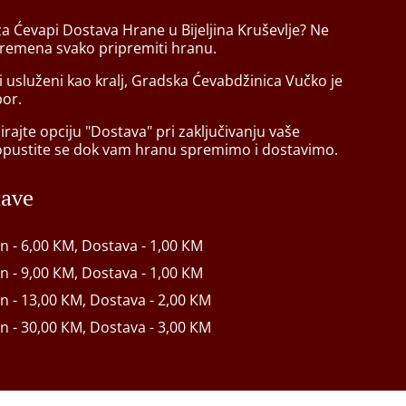
za Ćevapi Dostava Hrane u Bijeljina Kruševlje? Ne
vremena svako pripremiti hranu.
ti usluženi kao kralj, Gradska Ćevabdžinica Vučko je
bor.
rajte opciju "Dostava" pri zaključivanju vaše
opustite se dok vam hranu spremimo i dostavimo.
tave
in - 6,00 КМ, Dostava - 1,00 КМ
in - 9,00 КМ, Dostava - 1,00 КМ
in - 13,00 КМ, Dostava - 2,00 КМ
in - 30,00 КМ, Dostava - 3,00 КМ