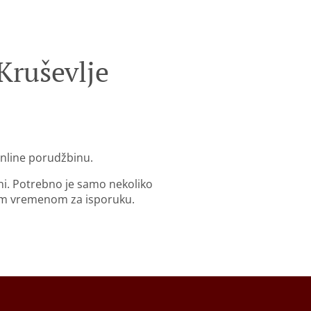
Kruševlje
online porudžbinu.
ni. Potrebno je samo nekoliko
im vremenom za isporuku.