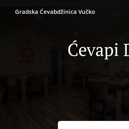
Gradska Ćevabdžinica Vučko
Ćevapi 