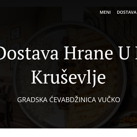
MENI
DOSTAVA
Dostava Hrane U B
Kruševlje
GRADSKA ĆEVABDŽINICA VUČKO