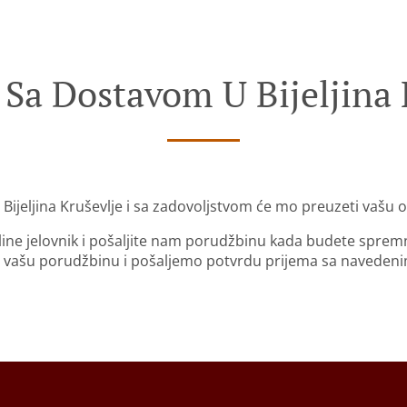
 Sa Dostavom U Bijeljina 
 Bijeljina Kruševlje i sa zadovoljstvom će mo preuzeti vašu 
nline jelovnik i pošaljite nam porudžbinu kada budete sprem
 vašu porudžbinu i pošaljemo potvrdu prijema sa naveden