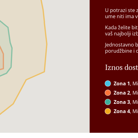
U potrazi ste 
ume niti ima 
Kada želite bi
vaš najbolji iz
Jednostavno bi
porudžbine i 
Iznos dos
Zona 1
, M
Zona 2
, M
Zona 3
, M
Zona 4
, M