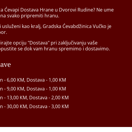
 za Ćevapi Dostava Hrane u Dvorovi Rudine? Ne ume
ena svako pripremiti hranu.
ti usluženi kao kralj, Gradska Ćevabdžinica Vučko je
bor.
rajte opciju "Dostava" pri zaključivanju vaše
opustite se dok vam hranu spremimo i dostavimo.
tave
in - 6,00 КМ, Dostava - 1,00 КМ
in - 9,00 КМ, Dostava - 1,00 КМ
in - 13,00 КМ, Dostava - 2,00 КМ
in - 30,00 КМ, Dostava - 3,00 КМ