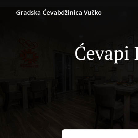
Gradska Ćevabdžinica Vučko
Ćevapi 