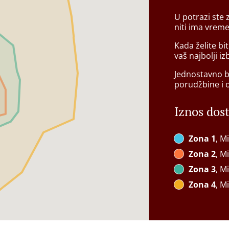
U potrazi ste
niti ima vrem
Kada želite bi
vaš najbolji iz
Jednostavno bi
porudžbine i 
Iznos dos
Zona 1
, M
Zona 2
, M
Zona 3
, M
Zona 4
, M