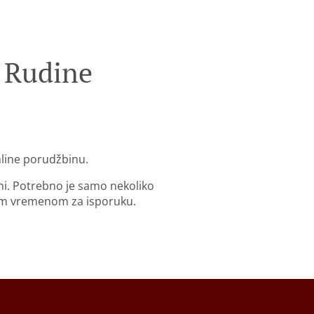
 Rudine
nline porudžbinu.
ni. Potrebno je samo nekoliko
im vremenom za isporuku.