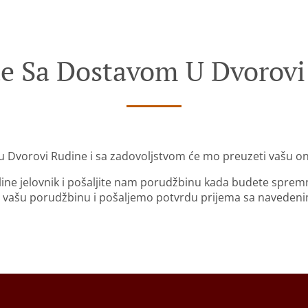
te Sa Dostavom U Dvorovi
u Dvorovi Rudine i sa zadovoljstvom će mo preuzeti vašu o
nline jelovnik i pošaljite nam porudžbinu kada budete sprem
 vašu porudžbinu i pošaljemo potvrdu prijema sa naveden